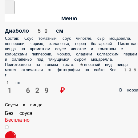
Меню
Диаболо 50 см
Состав: Соус томатный, соус чипотле, сыр моцарелла, пепперони,
чоризо, халапеньо, перец болгарский. Пикантная пицца на ароматном
соусе чипотле и томатном с колбасками пепперони, чоризо, сладким
болгарским перцем и халапеньо под тянущимся сыром моцарелла.
Приготовлено на тонком тесте. *внешний вид пиццы может
отличаться от фотографии на сайте Вес: 1390 г
1 шт.
1 629 ₽
В корзин
Соусы к пицце
Без соуса
Бесплатно